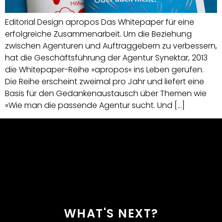
Editorial Design apropos Das Whitepaper für eine
erfolgreiche Zusammenarbeit. Um die Beziehung
zwischen Agenturen und Auftraggebern zu verbessern,
hat die Geschäftsführung der Agentur Synektar, 2013
die Whitepaper-Reihe »apropos« ins Leben gerufen. ​
Die Reihe erscheint zweimal pro Jahr und liefert eine
Basis für den Gedankenaustausch über Themen wie
»Wie man die passende Agentur sucht. Und […]
WHAT'S NEXT?