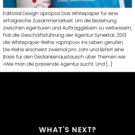
Editorial Design apropos Das Whitepaper für eine
erfolgreiche Zusammenarbeit. Um die Beziehung
zwischen Agenturen und Auftraggebern zu verbessern,
hat die Geschäftsführung der Agentur Synektar, 2013
die Whitepaper-Reihe »apropos« ins Leben gerufen. ​
Die Reihe erscheint zweimal pro Jahr und liefert eine
Basis für den Gedankenaustausch über Themen wie
»Wie man die passende Agentur sucht. Und […]
WHAT'S NEXT?