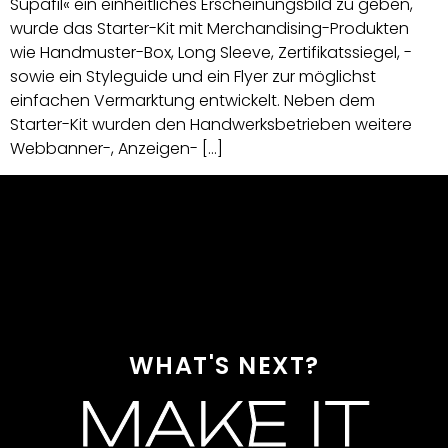
Supafil« ein einheitliches ­Erscheinungsbild zu geben,
wurde das Starter-Kit mit Merchandising-Produkten
wie Handmuster-Box, Long Sleeve, Zertifikatssiegel, ­
sowie ein Styleguide und ein Flyer zur möglichst
einfachen Vermarktung entwickelt. Neben dem
Starter-Kit wurden den Handwerksbetrieben weitere
Webbanner-, Anzeigen- […]
WHAT'S NEXT?
MAKE IT