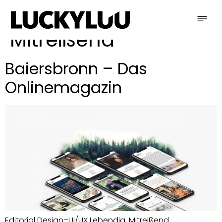
Schlagwort:
Mitreißend
Baiersbronn – Das
Onlinemagazin
Editorial Design–Ui/UX Lebendig. Mitreißend.