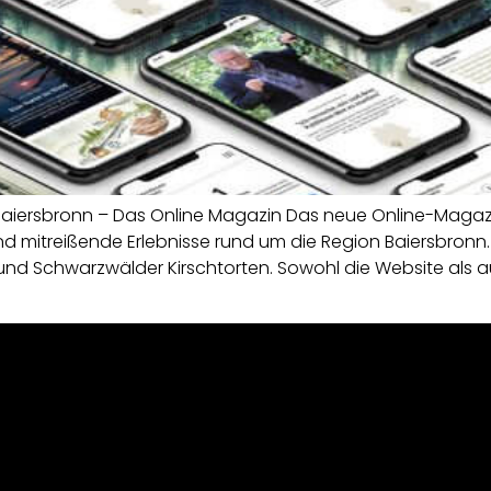
d. Baiersbronn – Das Online Magazin Das neue Online-Maga
 mitreißende Erlebnisse rund um die Region Baiersbronn. 
 und Schwarzwälder Kirschtorten. Sowohl die Website als 