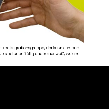
 kleine Migrationsgruppe, der kaum jemand
 Sie sind unauffällig und keiner weiß, welche